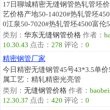
17日聊城精密无缝钢管热轧管坯价
艺价格产地50-14020#热轧管坯450
0江泉50-7020#热轧管坯4500富伦5
类别：
华东无缝钢管价格
作者：
b
10.30.43
点击：
278
评论：
0
精密钢管厂家
今日精密无缝钢管45号43*3.5单
属工艺：精轧精密光亮管
类别：
无缝钢管价格
作者：
baobei
12.30.37
点击：
420
评论：
0