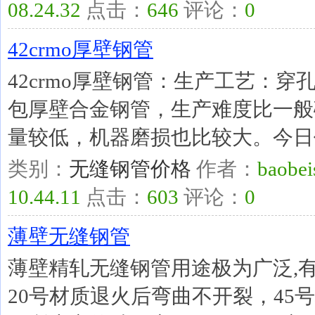
08.24.32
点击：
646
评论：
0
42crmo厚壁钢管
42crmo厚壁钢管：生产工艺：穿孔
包厚壁合金钢管，生产难度比一般
量较低，机器磨损也比较大。今日价
类别：
无缝钢管价格
作者：
baobei
10.44.11
点击：
603
评论：
0
薄壁无缝钢管
薄壁精轧无缝钢管用途极为广泛,
20号材质退火后弯曲不开裂，45