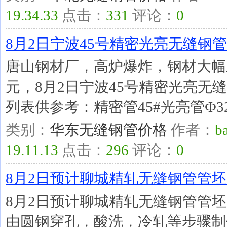
19.34.33
点击：
331
评论：
0
8月2日宁波45号精密光亮无缝钢
唐山钢材厂，高炉爆炸，钢材大幅
元，8月2日宁波45号精密光亮无
列表供参考：精密管45#光亮管Ф3
类别：
华东无缝钢管价格
作者：
b
19.11.13
点击：
296
评论：
0
8月2日预计聊城精轧无缝钢管管
8月2日预计聊城精轧无缝钢管管
由圆钢穿孔，酸洗，冷轧等步骤制