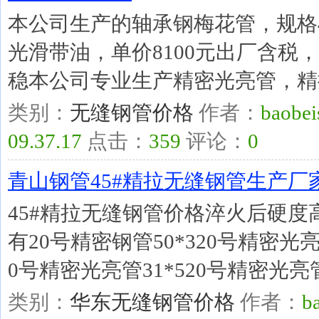
本公司生产的轴承钢梅花管，规格4
光滑带油，单价8100元出厂含税
稳本公司专业生产精密光亮管，精
类别：
无缝钢管价格
作者：
baobei
09.37.17
点击：
359
评论：
0
青山钢管45#精拉无缝钢管生产
45#精拉无缝钢管价格淬火后硬
有20号精密钢管50*320号精密光亮管
0号精密光亮管31*520号精密光亮管4
类别：
华东无缝钢管价格
作者：
b