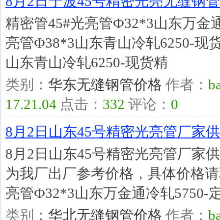
8月2日宁波45号精密光亮无缝钢
精密管45#光亮管Ф32*3山东万金通
亮管Ф38*3山东青山冷轧6250-现货
山东青山冷轧6250-现货精
类别：
华东无缝钢管价格
作者：
b
17.21.04
点击：
332
评论：
0
8月2日山东45号精密光亮管厂家
8月2日山东45号精密光亮管厂家
为我厂出厂参考价格，具体价格请
亮管Ф32*3山东万金通冷轧5750
类别：
华北无缝钢管价格
作者：
b